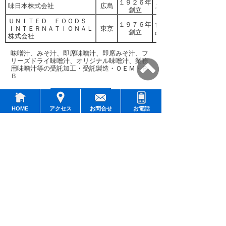
１９２６年
味日本株式会社
広島
スープ類、各種調味料
創立
ＵＮＩＴＥＤ ＦＯＯＤＳ
１９７６年
食品の総合ＯＥＭメー
ＩＮＴＥＲＮＡＴＩＯＮＡＬ
東京
創立
品、チルド食品、冷凍
株式会社
味噌汁、みそ汁、即席味噌汁、即席みそ汁、フ
リーズドライ味噌汁、オリジナル味噌汁、業務
用味噌汁等の受託加工・受託製造・ＯＥＭ・Ｐ
Ｂ
HOME
アクセス
お問合せ
お電話
PCサイト表示