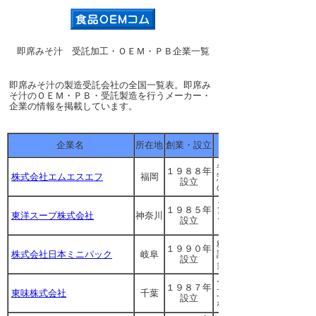
即席みそ汁 受託加工・ＯＥＭ・ＰＢ企業一覧
即席みそ汁の製造受託会社の全国一覧表。即席み
そ汁のＯＥＭ・ＰＢ・受託製造を行うメーカー・
企業の情報を掲載しています。
企業名
所在地
創業・設立
各種調味料（液体・粉
１９８８年
株式会社エムエスエフ
福岡
惣菜等）、レトルト食
設立
のＯＥＭ・ＰＢ、小袋
スープ類（カップスー
１９８５年
東洋スープ株式会社
神奈川
ンスープ等）および各
設立
ＰＢ。受託充填・受託
粉末、顆粒、固体の個
１９９０年
株式会社日本ミニパック
岐阜
調味料、ごま、かつお
設立
多数。小ロット可
つゆ・たれ・ソースな
１９８７年
東味株式会社
千葉
工、共同開発、ＯＥＭ
設立
なども実績あり