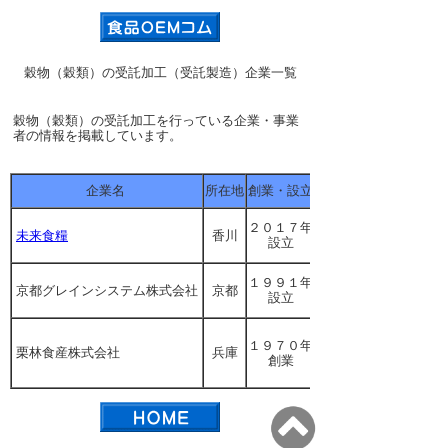
穀物（穀類）の受託加工（受託製造）企業一覧
穀物（穀類）の受託加工を行っている企業・事業
者の情報を掲載しています。
企業名
所在地
創業・設立
２０１７年
未来食糧
香川
設立
１９９１年
京都グレインシステム株式会社
京都
設立
１９７０年
栗林食産株式会社
兵庫
創業