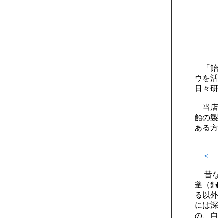
「飴
ウを活
日々研
当店
飴の製
ある方
＜ 
昔な
釜（銅
る以外
には深
の、自