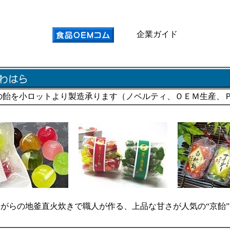
企業ガイド
の飴を小ロットより製造承ります（ノベルティ、ＯＥＭ生産、
がらの地釜直火炊きで職人が作る、上品な甘さが人気の“京飴