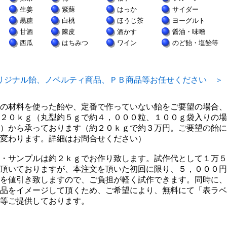
生姜
紫蘇
はっか
サイダー
黒糖
白桃
ほうじ茶
ヨーグルト
甘酒
陳皮
酒かす
醤油・味噌
西瓜
はちみつ
ワイン
のど飴・塩飴等
リジナル飴、ノベルティ商品、ＰＢ商品等お任せください ＞
の材料を使った飴や、定番で作っていない飴をご要望の場合、
２０ｋｇ（丸型約５ｇで約４，０００粒、１００ｇ袋入りの場
）から承っております（約２０ｋｇで約３万円。ご要望の飴に
変わります。詳細はお問合せください）
・サンプルは約２ｋｇでお作り致します。試作代として１万５
頂いておりますが、本注文を頂いた初回に限り、５，０００円
を値引き致しますので、ご負担が軽く試作できます。同時に、
品をイメージして頂くため、ご希望により、無料にて「表ラベ
等ご提供しております。