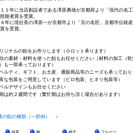
１１年に当店創設者である澤原勇雄が京都府より「現代の名工
技能者賞を受賞。
４年に現社長の澤原一が京都市より「京の名匠」京都市伝統産
賞を受賞。
リジナルの飴をお作りします（小ロット承ります）
自の素材・材料を使った飴もお任せください（材料の加工（乾
）も一部承っております）
ベルティ、ギフト、お土産、通販商品等のニーズも承っており
富な包装をご用意しています（ピロ包装、ヒネリ包装等）
ベルデザインもお任せください
期は約２週間です（繁忙期はお待ち頂く場合があります）
番の飴の種類（一部例） ＞
抹茶
梅
柚子
フルーツ