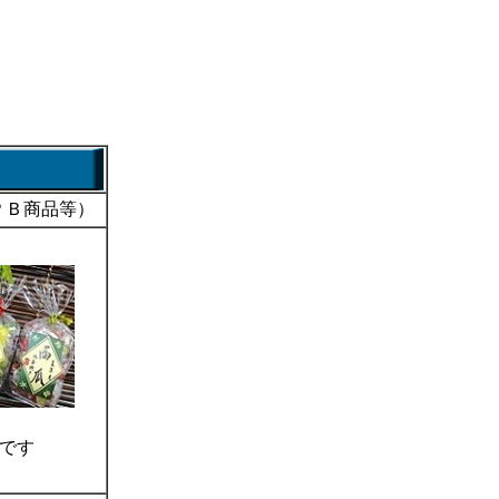
ＰＢ商品等）
”です