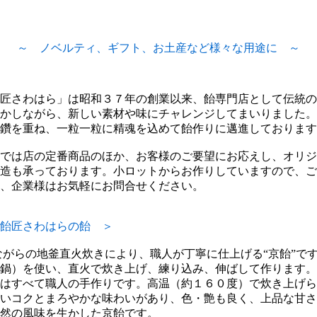
～ ノベルティ、ギフト、お土産など様々な用途に ～
匠さわはら」は昭和３７年の創業以来、飴専門店として伝統の
かしながら、新しい素材や味にチャレンジしてまいりました。
鑽を重ね、一粒一粒に精魂を込めて飴作りに邁進しております
では店の定番商品のほか、お客様のご要望にお応えし、オリジ
造も承っております。小ロットからお作りしていますので、ご
、企業様はお気軽にお問合せください。
飴匠さわはらの飴 ＞
がらの地釜直火炊きにより、職人が丁寧に仕上げる“京飴”で
鍋）を使い、直火で炊き上げ、練り込み、伸ばして作ります。
はすべて職人の手作りです。高温（約１６０度）で炊き上げら
いコクとまろやかな味わいがあり、色・艶も良く、上品な甘さ
然の風味を生かした京飴です。