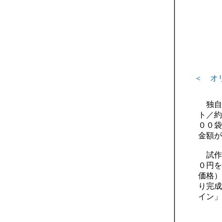
＜ オ
独自
ト／約
００袋
金額が
試作
０円を
価格）
り完成
イン」