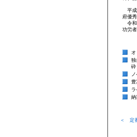
平成
府優秀
令和
功労者
オ
独
砕
ノ
豊
ラ
納
＜ 定