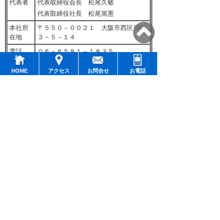
代表者
代表取締役会長 松尾久敏
代表取締役社長 松尾篤憲
本社所
〒５５０－００２１ 大阪市西区川口
在地
３－５－１４
電話
０６－６５８１－１８３５
ＦＡＸ
０６－６５８１－４６００
HOME
アクセス
お問合せ
お電話
ＵＲＬ
https://www.marubishi-inc.co.jp
加盟団
全国麦茶工業協同組合など
体
生産拠
（岡山工場）
点
〒７１９－３５０３ 岡山県新見市大
佐小阪郡１４２１
生産設
焙煎機（遠赤、直火、熱風）、粉砕機
備
（ミル式、ピンミル）、ティーバッグ
加工・充填機（平型、スティック型、
テトラ型）、ブレンド機器、乾燥機
（箱型、バンド式）など
認証取
有機ＪＡＳ、ＪＦＳ－Ｂ