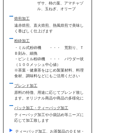
ザサ、柿の葉、アマチャヅ
ル、玉ねぎ、オリーブ
焙煎加工
遠赤焙煎、直火焙煎、熱風焙煎で美味し
く香ばしく仕上げます
粉砕加工
・ミル式粉砕機 ・・・ 荒割り、Ｔ
Ｂ刻み、細挽
・ピンミル粉砕機 ・・・ パウダー状
（１００メッシュ中心値）
※茶葉・健康茶をはじめ製菓材料、料理
食材、調味料などにもご活用ください
ブレンド加工
原料の特徴、用途に応じてブレンド致し
ます。オリジナル商品や商品の多様化に
パック加工・ティーバッグ加工
ティーバッグ加工や小袋詰め等ニーズに
応じて加工致します
ティーバッグ加工、お茶製品のＯＥＭ・