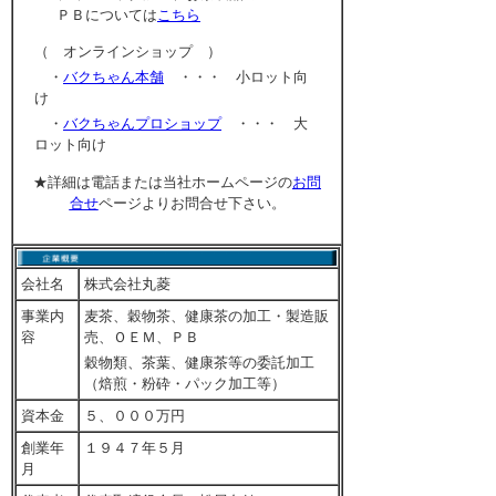
ＰＢについては
こちら
（ オンラインショップ ）
・
バクちゃん本舗
・・・ 小ロット向
け
・
バクちゃんプロショップ
・・・ 大
ロット向け
★詳細は電話または当社ホームページの
お問
合せ
ページよりお問合せ下さい。
会社名
株式会社丸菱
事業内
麦茶、穀物茶、健康茶の加工・製造販
容
売、ＯＥＭ、ＰＢ
穀物類、茶葉、健康茶等の委託加工
（焙煎・粉砕・パック加工等）
資本金
５、０００万円
創業年
１９４７年５月
月