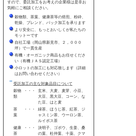
すので、委託加工をお考えの企業様は是非お
気軽にご相談ください。
穀物類、茶葉、健康茶等の焙煎、粉砕、
乾燥、ブレンド、パック加工を承ります
より安全に、もっとおいしくが私たちの
モットーです
自社工場（岡山県新見市、２，０００
坪）で一貫生産
有機・オーガニック商品もお任せくださ
い（有機ＪＡＳ認定工場）
小ロットの加工にも対応致します（詳細
はお問い合わせください）
受託加工の主な対象品目について
穀物
・・・
玄米、大麦、麦芽、小豆、
類
大豆、黒大豆、コーン、な
た豆、はと麦
茶
・・・
緑茶、ほうじ茶、紅茶、ジ
葉
ャスミン茶、ウーロン茶、
ルイボス茶
健康
・・・
決明子、ゴボウ、生姜、桑
茶
の葉、杜仲葉、十薬、クマ