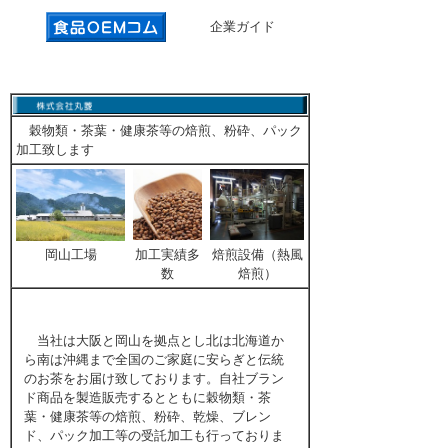
企業ガイド
穀物類・茶葉・健康茶等の焙煎、粉砕、パック
加工致します
岡山工場
加工実績多
焙煎設備（熱風
数
焙煎）
当社は大阪と岡山を拠点とし北は北海道か
ら南は沖縄まで全国のご家庭に安らぎと伝統
のお茶をお届け致しております。自社ブラン
ド商品を製造販売するとともに穀物類・茶
葉・健康茶等の焙煎、粉砕、乾燥、ブレン
ド、パック加工等の受託加工も行っておりま