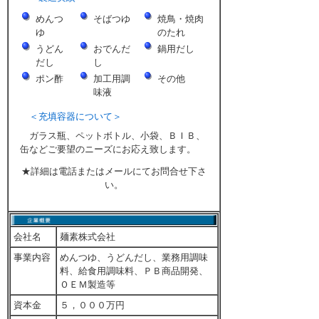
めんつ
そばつゆ
焼鳥・焼肉
ゆ
のたれ
うどん
おでんだ
鍋用だし
だし
し
ポン酢
加工用調
その他
味液
＜充填容器について＞
ガラス瓶、ペットボトル、小袋、ＢＩＢ、
缶などご要望のニーズにお応え致します。
★詳細は電話またはメールにてお問合せ下さ
い。
会社名
麺素株式会社
事業内容
めんつゆ、うどんだし、業務用調味
料、給食用調味料、ＰＢ商品開発、
ＯＥＭ製造等
資本金
５，０００万円