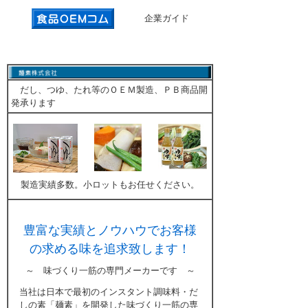
企業ガイド
だし、つゆ、たれ等のＯＥＭ製造、ＰＢ商品開
発承ります
製造実績多数。小ロットもお任せください。
豊富な実績とノウハウでお客様
の求める味を追求致します！
～ 味づくり一筋の専門メーカーです ～
当社は日本で最初のインスタント調味料・だ
しの素「麺素」を開発した味づくり一筋の専