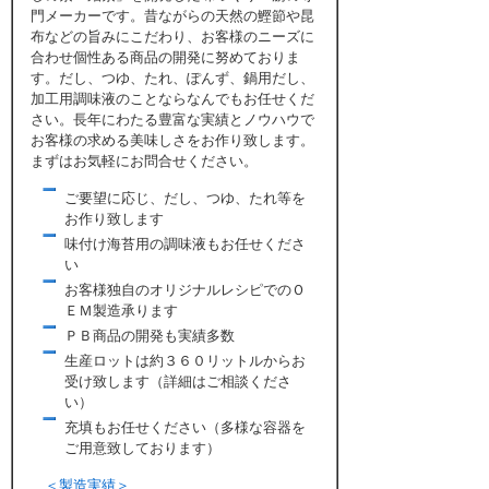
門メーカーです。昔ながらの天然の鰹節や昆
布などの旨みにこだわり、お客様のニーズに
合わせ個性ある商品の開発に努めておりま
す。だし、つゆ、たれ、ぽんず、鍋用だし、
加工用調味液のことならなんでもお任せくだ
さい。長年にわたる豊富な実績とノウハウで
お客様の求める美味しさをお作り致します。
まずはお気軽にお問合せください。
ご要望に応じ、だし、つゆ、たれ等を
お作り致します
味付け海苔用の調味液もお任せくださ
い
お客様独自のオリジナルレシピでのＯ
ＥＭ製造承ります
ＰＢ商品の開発も実績多数
生産ロットは約３６０リットルからお
受け致します（詳細はご相談くださ
い）
充填もお任せください（多様な容器を
ご用意致しております）
＜製造実績＞