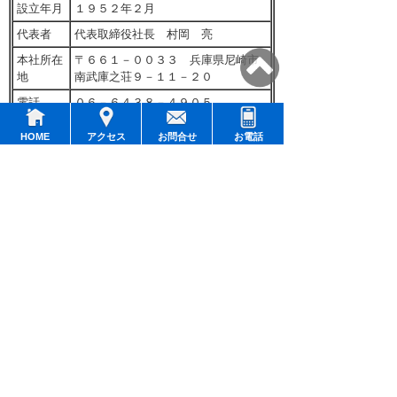
設立年月
１９５２年２月
代表者
代表取締役社長 村岡 亮
本社所在
〒６６１－００３３ 兵庫県尼崎市
地
南武庫之荘９－１１－２０
電話
０６－６４３８－４９０５
ＦＡＸ
０６－６４３８－４９２２
HOME
アクセス
お問合せ
お電話
ＵＲＬ
https://menso.jp/
生産拠点
（本社工場）
〒６６１－００３３ 兵庫県尼崎市
南武庫之荘９－１１－２０
生産設備
各種調味料製造設備、充填設備
受託製造
調味料、液体調味料、つゆ、めんつ
分野
ゆ、だし、うどんだし、鍋だし、お
でんだし、たれ、焼鳥のたれ、焼肉
のたれ、ポン酢、調味液など