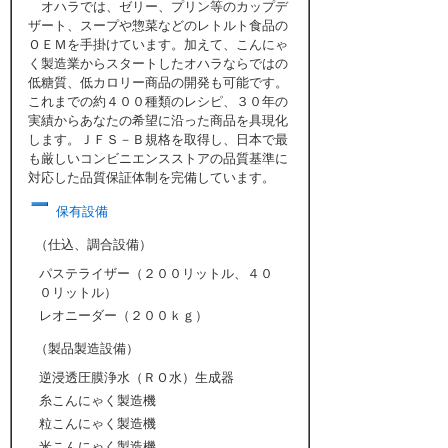
オハラでは、ゼリー、プリン等のカップデ
ザート、スープや惣菜などのレトルト食品の
ＯＥＭを手掛けています。加えて、こんにゃ
く製造業からスタートしたオハラならではの
低糖質、低カロリー商品の開発も可能です。
これまでの約４００種類のレシピ、３０年の
実績からあなたの希望に沿った商品を具現化
します。ＪＦＳ－Ｂ規格を取得し、日本で最
も厳しいコンビニエンスストアの品質基準に
対応した品質保証体制を完備しています。
保有設備
（仕込、調合設備）
パステライザー（２００リットル、４０
０リットル）
レオニーダー（２００ｋｇ）
（製品製造設備）
逆浸透圧膜浄水（ＲＯ水）生成器
糸こんにゃく製造機
粒こんにゃく製造機
米こんにゃく製造機