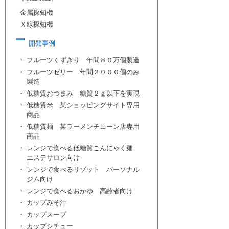
金属探知機
Ｘ線探知機
開発事例
・
フルーツくずきり 年間８０万個製造
・
フルーツゼリー 年間２０００個のみ
製造
・
低糖質おつまみ 糖質２ｇ以下を実現
・
低糖質米 某ショッピングサイト専用
商品
・
低糖質麺 某ラーメンチェーン店専用
商品
・
レンジで食べる低糖質こんにゃく麺
エステサロン向け
・
レンジで食べるリゾット パーソナル
ジム向け
・
レンジで食べるおかゆ 高齢者向け
・
カップみそ汁
・
カップスープ
・
カップシチュー