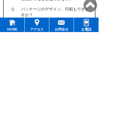
Ｑ
パッケージのデザイン、印刷もできま
すか？
Ａ
基本的に、パッケージはお客様でご
用意いただくことになりますが、弊
HOME
アクセス
お問合せ
お電話
社に委託していただくこともできま
す。ただし、印刷した包材は全量お
買い上げいただくことになります。
Ｑ
固形の果肉、具材を入れることはでき
ますか？
Ａ
はい、できます。手入れにより果
肉、具材を入れております。
★詳細は電話または当社ホームページの
お問
合せ
ページよりお問合せ下さい。
会社名
株式会社オハラ
事業内容
くずきり、ゼリー、プリン、水よう
かん、こんにゃく等の製造・販売、