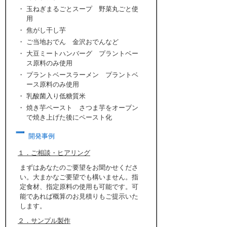
・
玉ねぎまるごとスープ 野菜丸ごと使
用
・
焦がし干し芋
・
ご当地おでん 金沢おでんなど
・
大豆ミートハンバーグ プラントベー
ス原料のみ使用
・
プラントベースラーメン プラントベ
ース原料のみ使用
・
乳酸菌入り低糖質米
・
焼き芋ペースト さつま芋をオーブン
で焼き上げた後にペースト化
開発事例
１．ご相談・ヒアリング
まずはあなたのご要望をお聞かせくださ
い。大まかなご要望でも構いません。指
定食材、指定原料の使用も可能です。可
能であれば概算のお見積りもご提示いた
します。
２．サンプル製作