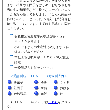
一つ一つまごころを込め和菓子を作っており
ます。桜餅や笹団子をはじめ、おせちやお弁
当の中の和菓子など、様々なニーズに小ロッ
トから対応致しております。「こんな商品が
作れるの？」、といったご相談・お問合せお
待ち致しております。まずはお気軽にお問合
せください。
業務用冷凍和菓子の受託製造・ＯＥ
Ｍ・ＰＢ承ります
小ロットからの生産対応致します（詳
細はご相談ください）
本社工場は岐阜県ＨＡＣＣＰ導入施設
認定
米粉製品もお任せください
＜受託製造・ＯＥＭ・ＰＢ対象製品例＞
餅菓子
桜餅
くず餅
笹団子
大福
おはぎ
米粉製品
赤飯
他
★ＯＥＭ・ＰＢのページは
こちら
をクリッ
ク。