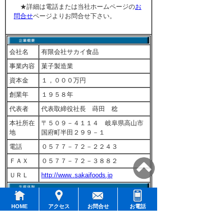
★詳細は電話または当社ホームページの
お
問合せ
ページよりお問合せ下さい。
会社名
有限会社サカイ食品
事業内容
菓子製造業
資本金
１，０００万円
創業年
１９５８年
代表者
代表取締役社長 蒔田 稔
本社所在
〒５０９－４１１４ 岐阜県高山市
地
国府町半田２９９－１
電話
０５７７－７２－２２４３
ＦＡＸ
０５７７－７２－３８８２
ＵＲＬ
http://www..sakaifoods.jp
生産拠点
（本社工場）
HOME
アクセス
お問合せ
お電話
〒５０９－４１１４ 岐阜県高山市
国府町半田２９９－１