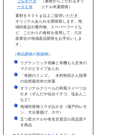
フルオーダ
（素材からこだわるオリ
ーＯＥＭ
ジナル米菓開発）
素材を５０ｋｇ以上ご提供いただき、
オリジナルあられを開発致します。地
域特産品や農作物、スーパーフードな
ど、こだわりの食材を使用して、六次
産業化や地域産品開発をお手伝いしま
す。
（商品開発の実績例）
リグナンリッチ胡麻と有機もち玄米の
マクロビタイプあられ
「奇跡のリンゴ」 木村秋則さん指導
の自然栽培米の米菓
オリジナルクリームの和風スイーツお
かき（ずんだや仙台イチゴ、塩あんこ
など）
地域特産物コラボおかき（瀬戸内レモ
ン、大分唐揚げ、ホヤ）
五つ星ホテルや有名百貨店の高品質Ｐ
Ｂ商品