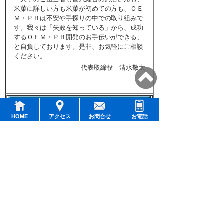
米菓に詳しい方も米菓が初めての方も、ＯＥ
Ｍ・ＰＢは不安や手探りの中での取り組みで
す。我々は「失敗を知っている」から、成功
するＯＥＭ・ＰＢ開発のお手伝いができる、
と自負しております。是非、お気軽にご相談
ください。
代表取締役 清水敬太
会社名
株式会社精華堂霰総本舗
HOME
アクセス
お問合せ
お電話
事業内容
米菓製品の製造・販売
資本金
１億円
創業年月
１９３５年２月
代表者
代表取締役社長 清水 敬太
本社所在
〒１３５－００２４ 東京都江東区
地
清澄３－１０－５
電話
０３－３６４１－９２８８
ＦＡＸ
０３－３６４１－９２２１