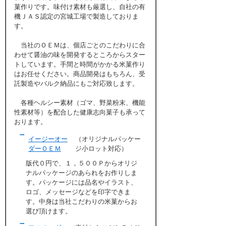
菓作りです。味付け素材も厳選し、自社の有
機ＪＡＳ認定の宮城工場で製造しておりま
す。
当社のＯＥＭは、個店ごとのこだわりに合
わせて醤油の味を開発するところからスター
トしています。手間と時間がかかる米菓作り
はお任せください。商品開発はもちろん、受
託製造やバルク納品にもご対応致します。
各種ヘルシー素材（ゴマ、野菜粉末、機能
性素材等）を配合した健康志向菓子も承って
おります。
イージーオー
（オリジナルパッケー
ダーＯＥＭ
ジ小ロット対応）
版代０円で、１，５００Ｐからオリジ
ナルパッケージのあられをお作りしま
す。パッケージには品名やイラスト、
ロゴ、メッセージなどを印字できま
す。中身は当社こだわりの米菓からお
選び頂けます。