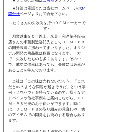
★ＯＥＭの詳細は
こちら
をクリック。
★詳細は電話または当社ホームページの
お
問合せ
ページよりお問合せ下さい。
～たくさんの失敗例を持つＯＥＭメーカーで
す～
創業以来８０年以上、米菓・和洋菓子販売
店さんの米菓製造委託先としてＯＥＭ・ＰＢ
の開発製造に携わってまいりました。オリジ
ナル開発の商品数は数百になります。一方
で、失敗したものも多くあります。その中
で、成功に偶然はあっても、失敗には必然が
あることを学んでおります。
当社は「この味は売れないだろう」「これ
だと○○のような問題が起きそうだ」という事
例（ノウハウ）を持っているので、様々なア
ドバイスや他社事例をご案内しながら、ＯＥ
Ｍ・ＰＢ開発のお手伝いができます。時に
は、ＯＥＭ・ＰＢの取り組みの見直しや、他
のアイテムでの開発をお薦めする場合もあり
ます。
大手のご担当者も個人経営のお店さんも、