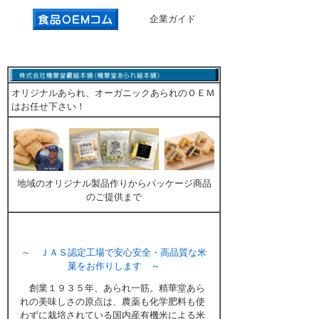
企業ガイド
オリジナルあられ、オーガニックあられのＯＥＭ
はお任せ下さい！
地域のオリジナル製品作りからパッケージ商品
のご提供まで
～ ＪＡＳ認定工場で安心安全・高品質な米
菓をお作りします ～
創業１９３５年、あられ一筋。精華堂あら
れの美味しさの原点は、農薬も化学肥料も使
わずに栽培されている国内産有機米による米