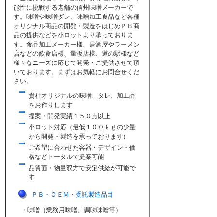
能性に挑戦する老舗の信州味噌メーカーで
す。味噌や味噌ダレ、味噌加工食品など各種
オリジナル商品の開発・製造をはじめＰＢ商
品の提供などを小ロットより承っておりま
す。食品加工メーカー様、居酒屋やラーメン
店などの飲食店様、量販店様、道の駅様など
様々なニーズに応じて開発・ご提供させて頂
いております。まずはお気軽にお問合せくだ
さい。
貴社オリジナルの味噌、タレ、加工品
をお作りします
提案・開発実績１５０点以上
小ロット対応（最低１００ｋｇの少量
から開発・製造を承っております）
ご希望に合わせた容器・デザイン・価
格などトータルで提案可能
品質面・物量双方で安定供給が可能で
す
ＰＢ・ＯＥＭ・受託製造品目
・味噌（業務用味噌、調味味噌等）