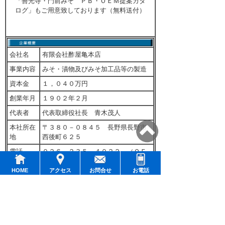
「善光寺・門前みそ ＰＢ・ＯＥＭ提案カタ
ログ」もご用意致しております（無料送付）
会社名
有限会社酢屋亀本店
事業内容
みそ・漬物及びみそ加工品等の製造
資本金
１，０４０万円
創業年月
１９０２年２月
代表者
代表取締役社長 青木茂人
本社所在
〒３８０－０８４５ 長野県長野市
地
西後町６２５
電話
０２６－２３５－４０２２ （ＯＥ
Ｍ担当：宮前年晶）
HOME
アクセス
お問合せ
お電話
ＦＡＸ
０２６－２３５－０３９１
ＵＲＬ
//www.suyakame.co.jp
加盟団体
長野味噌醤油工業協同組合、良い食
品づくりの会、信州善光寺門前会