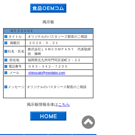
掲示板
ＭＥＳＳＡＧＥ
タイトル
オリジナルのパスタソース製造のご相談
掲載日
２０２６．５．２１
株式会社ＬＡＭＣＯＭＰＡＮＹ 代表取締
社名・氏名
役 篠崎
所在地
福岡県北九州市門司区栄町２－２２
電話番号
０９３－３４２－７２０５
メール
shinozaki@meolabo.com
メッセージ
オリジナルのパスタソース製造のご相談
掲示板情報全体は
こちら