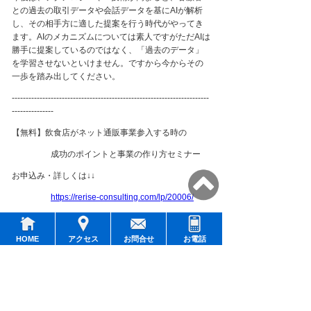
との過去の取引データや会話データを基に
AI
が解析
し、その相手方に適した提案を行う時代がやってき
ます。
AI
のメカニズムについては素人ですがただ
AI
は
勝手に提案しているのではなく、「過去のデータ」
を学習させないといけません。ですから今からその
一歩を踏み出してください。
-----------------------------------------------------------------------
---------------
【無料】飲食店がネット通販事業参入する時の
成功のポイントと事業の作り方セミナー
お申込み・詳しくは↓↓
https://rerise-consulting.com/lp/20006/
-----------------------------------------------------------------------
---------------
HOME
アクセス
お問合せ
お電話
【無料】業務用ネット通販事業（食品
BtoB EC
）
成功のポイントと事業の作り方セミナー
お申込み・詳しくは↓↓