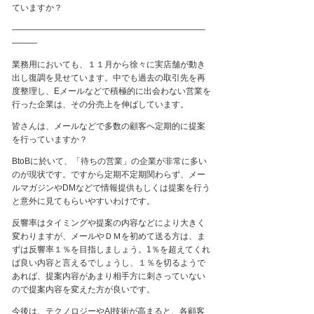
ていますか？
―――――――――――――――――――――――
―――
業務用においても、
１１
月から徐々に実店舗が動き
出し復調を見せています。中でも過去の取引先を再
度整理し、
E
メールなどで積極的に出会わない営業を
行った企業は、その分売上を伸ばしています。
皆さんは、メールなどで多数の顧客へ定期的に提案
を行っていますか？
BtoB
に於いて、「待ちの営業」の企業が非常に多い
のが現状です。ですから定期不定期関わらず、メー
ルマガジンや
DM
などで情報提供もしくは提案を行う
と意外に見てもらいやすいわけです。
反響率はタイミングや提案の内容などにより大きく
変わりますが、メールやＤＭを初めて送る方は、ま
ずは反響率
１
％を目指しましょう。
1
％を超えてくれ
ば良い内容と言えるでしょうし、
１
％を切るようで
あれば、提案内容があまり相手方に刺さっていない
ので提案内容を変えた方が良いです。
今後は、テクノロジーや
AI
技術が高まると、各顧客