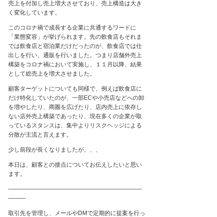
売上を付加し売上増大させており、売上構造は大き
く変化しています。
このコロナ禍で成長する企業に共通するワードに
「業態変容」が挙げられます。先の飲食店もそれま
では飲食店と宿泊業だけだったのが、飲食店では仕
出しを行い、通販を行いました。つまり店舗外売上
構築をコロナ禍において実施し、
１１
月以降、結果
として総売上を増大させました。
顧客ターゲットについても同様で、例えば飲食店に
だけ特化していたのが、一部
EC
や小売店などへの卸
を増やしたり、商圏を広げたり、店内売上に依存し
ない店外売上構築であったり、現在多くの企業が取
っているスタンスは、集中よりリスクヘッジによる
分散が主流と言えます。
少し前段が長くなりましたが、、、
本日は、顧客との接点についてお伝えしたいと思い
ます。
―――――――――――――――――――――――
―――
取引先を管理し、メールや
DM
で定期的に提案を行っ