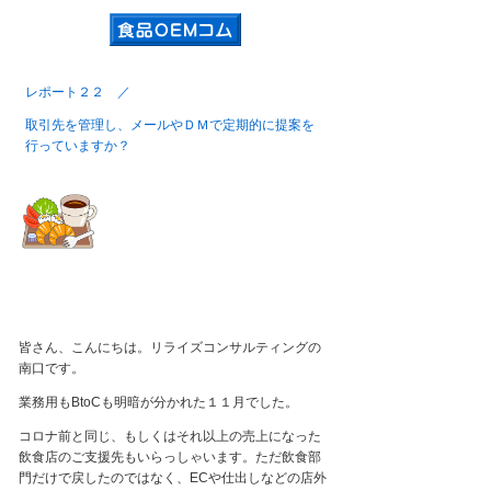
レポート２２ ／
取引先を管理し、メールやＤＭで定期的に提案を
行っていますか？
皆さん、こんにちは。リライズコンサルティングの
南口です。
業務用も
BtoC
も明暗が分かれた
１１
月でした。
コロナ前と同じ、もしくはそれ以上の売上になった
飲食店のご支援先もいらっしゃいます。ただ飲食部
門だけで戻したのではなく、
EC
や仕出しなどの店外