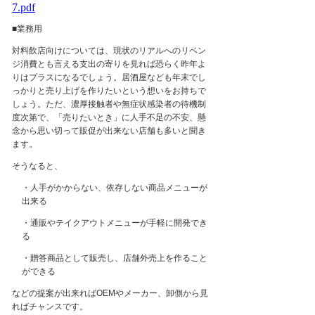
7.pdf
■業務用
対料飲店向けについては、現状のリアルへのリベン
ジ消費とも言える支出の寄りを見れば恐らく昨年よ
りはプラスになるでしょう。居酒屋なども年末でし
っかりと売り上げを作りたいという想いをお持ちで
しょう。ただ、濃厚接触者や無症状感染者の待機制
度次第で、「売りたいとき」に人手不足の不安、懸
念から思い切って販促が出来ない店舗も多いと聞き
ます。
そうなると、
・人手がかからない、依存しない商品メニューが
出来る
・通販やテイクアウトメニューが手軽に開発でき
る
・贈答商品として販売し、店舗外売上を作ること
ができる
などの提案が出来れば
OEM
やメーカー、卸側から見
ればチャンスです。