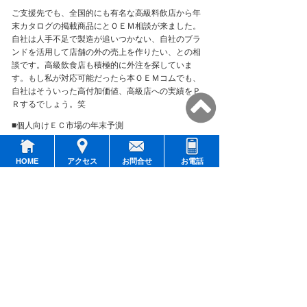
ご支援先でも、全国的にも有名な高級料飲店から年
末カタログの掲載商品にとＯＥＭ相談が来ました。
自社は人手不足で製造が追いつかない、自社のブラ
ンドを活用して店舗の外の売上を作りたい、との相
談です。高級飲食店も積極的に外注を探していま
す。もし私が対応可能だったら本ＯＥＭコムでも、
自社はそういった高付加価値、高級店への実績をＰ
Ｒするでしょう。笑
■個人向けＥＣ市場の年末予測
総務省が発表する家計調査という統計データで、
1
世帯あたりにおけるインターネットショッピング支
HOME
アクセス
お問合せ
お電話
出額の調査結果があります。
２２
年６
月、「インタ
ーネットショッピングで食料品への支出」が前年比
１０３
％と引き続き成長であることは変わりないの
ですが、その伸び率が鈍化しました。
２２
年３
月は
前年比１２２
％、
４
月、５
月は同じく
１１４
％でし
たので、やはりリアル支出へ消費が寄っている事が
垣間見えます。
となるとこの冬は、「市場成長率＜ショップ増加
率」となり、繁忙期でしっかり売れるショップとそ
うでないショップの明暗がはっきりと分かれること