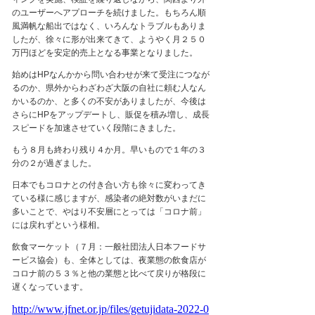
のユーザーへアプローチを続けました。もちろん順
風満帆な船出ではなく、いろんなトラブルもありま
したが、徐々に形が出来てきて、ようやく月
２５０
万円ほどを安定的売上となる事業となりました。
始めは
HP
なんかから問い合わせが来て受注につなが
るのか、県外からわざわざ大阪の自社に頼む人なん
かいるのか、と多くの不安がありましたが、今後は
さらに
HP
をアップデートし、販促を積み増し、成長
スピードを加速させていく段階にきました。
もう
８
月も終わり残り
４
か月。早いもので
１
年の
３
分の
２
が過ぎました。
日本でもコロナとの付き合い方も徐々に変わってき
ている様に感じますが、感染者の絶対数がいまだに
多いことで、やはり不安層にとっては「コロナ前」
には戻れずという様相。
飲食マーケット（
７
月：一般社団法人日本フードサ
ービス協会）も、全体としては、夜業態の飲食店が
コロナ前の
５３
％と他の業態と比べて戻りが格段に
遅くなっています。
http://www.jfnet.or.jp/files/getujidata-2022-0