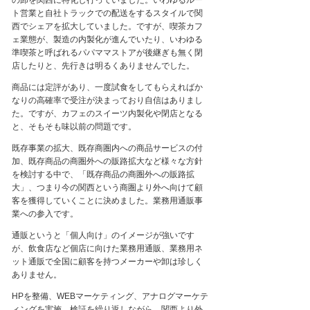
の卸を関西に特化し行っていました。いわゆるルー
ト営業と自社トラックでの配送をするスタイルで関
西でシェアを拡大していました。ですが、喫茶カフ
ェ業態が、製造の内製化が進んでいたり、いわゆる
準喫茶と呼ばれるパパママストアが後継ぎも無く閉
店したりと、先行きは明るくありませんでした。
商品には定評があり、一度試食をしてもらえればか
なりの高確率で受注が決まっており自信はありまし
た。ですが、カフェのスイーツ内製化や閉店となる
と、そもそも味以前の問題です。
既存事業の拡大、既存商圏内への商品サービスの付
加、既存商品の商圏外への販路拡大など様々な方針
を検討する中で、「既存商品の商圏外への販路拡
大」、つまり今の関西という商圏より外へ向けて顧
客を獲得していくことに決めました。業務用通販事
業への参入です。
通販というと「個人向け」のイメージが強いです
が、飲食店など個店に向けた業務用通販、業務用ネ
ット通販で全国に顧客を持つメーカーや卸は珍しく
ありません。
HP
を整備、
WEB
マーケティング、アナログマーケテ
ィングを実施、検証を繰り返しながら、関西より外