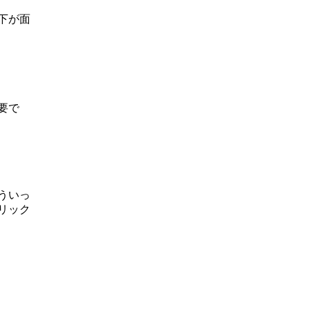
下が面
要で
ういっ
リック