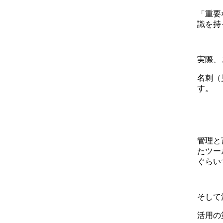
「重要
識を持
実際、
名刺（
す。
管理と
たツー
ぐらい
そして
活用の