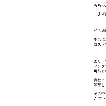
もちろ
「まず
私の経
場合に
コスト
また、
ィング
可能と
自社メ
昇華し
その中
んでい