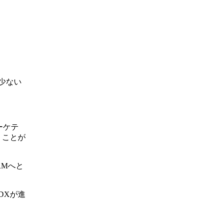
少ない
ーケテ
くことが
RM
へと
DX
が進