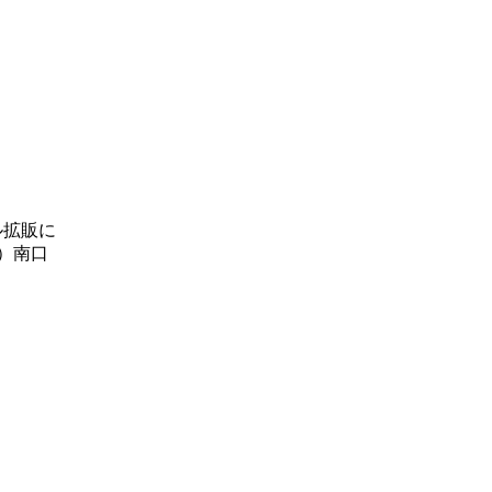
ル拡販に
）南口