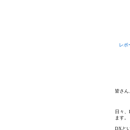
レポ
皆さん
日々、
ます。
DX
と