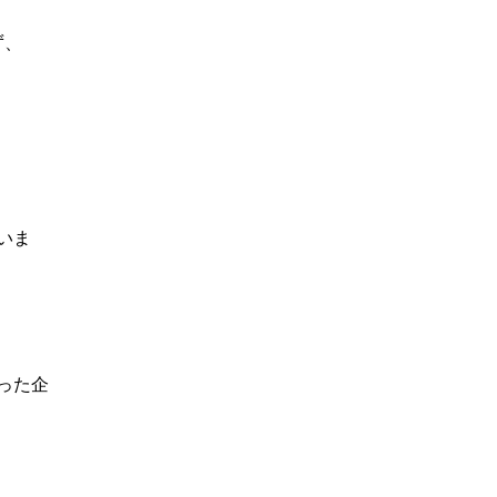
ず、
いま
った企