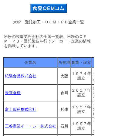
米粉 受託加工・ＯＥＭ・ＰＢ企業一覧
米粉の製造受託会社の全国一覧表。米粉のＯＥ
Ｍ・ＰＢ・受託製造を行うメーカー・企業の情報
を掲載しています。
企業名
所在地
創業・設立
たこ焼き粉、お好み焼
１９７４年
紀陽食品株式会社
大阪
ら粉等、各種ミックス
設立
製造。粉類等の分包可
穀物類、乾燥野菜、乾
２０１７年
未来食糧
香川
殺菌、ミックス加工は
設立
有。小ロット承ります
オリジナル米粉・オリ
１９５７年
富士穀粉株式会社
兵庫
本来の食味や風味を生
設立
特長。ＩＳＯ９００１
食品・菓子等の小分け
１９９７年
三谷産業イー・シー株式会社
石川
ィ・ギフト品等の詰合
設立
燥・粉末化等も承りま