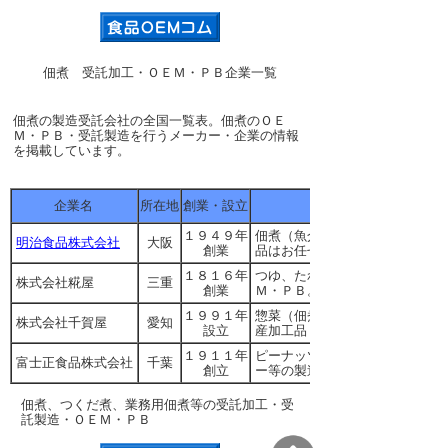
佃煮 受託加工・ＯＥＭ・ＰＢ企業一覧
佃煮の製造受託会社の全国一覧表。佃煮のＯＥ
Ｍ・ＰＢ・受託製造を行うメーカー・企業の情報
を掲載しています。
企業名
所在地
創業・設立
１９４９年
佃煮（魚介・山菜・牛肉・昆布
明治食品株式会社
大阪
創業
品はお任せください（受託製造
１８１６年
つゆ、たれ、ドレッシング、醤
株式会社糀屋
三重
創業
Ｍ・ＰＢ。オリジナル商品の開
１９９１年
惣菜（佃煮、炊き込みご飯の素
株式会社千賀屋
愛知
設立
産加工品（西京味噌漬）、おせ
１９１１年
ピーナッツみそ、落花生加工品
富士正食品株式会社
千葉
創立
ー等の製造販売、ＯＥＭ
佃煮、つくだ煮、業務用佃煮等の受託加工・受
託製造・ＯＥＭ・ＰＢ