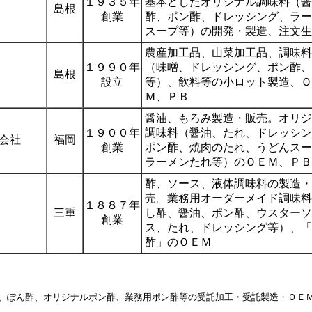
１９３５年
基本としたオリジナル調味料（醤
島根
創業
酢、ポン酢、ドレッシング、ラー
スープ等）の開発・製造、注文生
農産加工品、山菜加工品、調味料
１９９０年
（味噌、ドレッシング、ポン酢、
島根
設立
等）、飲料等の小ロット製造、Ｏ
Ｍ、ＰＢ
醤油、もろみ製造・販売。オリジ
１９００年
調味料（醤油、たれ、ドレッシン
会社
福岡
創業
ポン酢、焼肉のたれ、うどんスー
ラーメンたれ等）のＯＥＭ、ＰＢ
酢、ソース、液体調味料の製造・
売。業務用オーダーメイド調味料
１８８７年
三重
し酢、醤油、ポン酢、ウスターソ
創業
ス、たれ、ドレッシング等）、「
酢」のＯＥＭ
、ぽん酢、オリジナルポン酢、業務用ポン酢等の受託加工・受託製造・ＯＥ