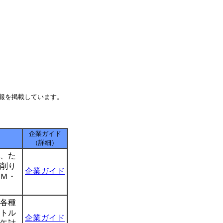
報を掲載しています。
企業ガイド
（詳細）
、た
削り
企業ガイド
Ｍ・
各種
トル
企業ガイド