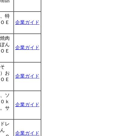
缶詰
、特
ＯＥ
企業ガイド
焼肉
ぽん
企業ガイド
ＯＥ
そ
）お
企業ガイド
ＯＥ
、ソ
０ｋ
企業ガイド
。サ
ドレ
ん
企業ガイド