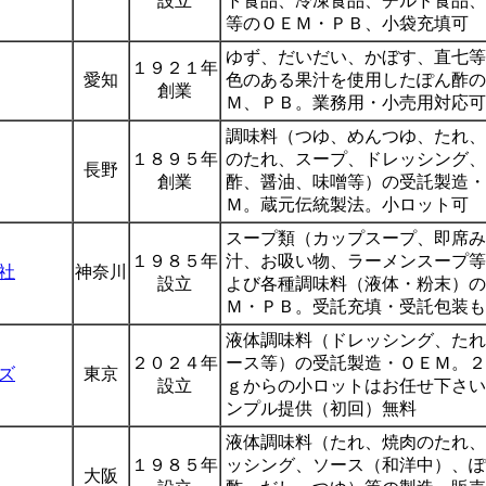
設立
ト食品、冷凍食品、チルド食品、
等のＯＥＭ・ＰＢ、小袋充填可
ゆず、だいだい、かぼす、直七等
１９２１年
愛知
色のある果汁を使用したぽん酢の
創業
Ｍ、ＰＢ。業務用・小売用対応可
調味料（つゆ、めんつゆ、たれ、
１８９５年
のたれ、スープ、ドレッシング、
長野
創業
酢、醤油、味噌等）の受託製造・
Ｍ。蔵元伝統製法。小ロット可
スープ類（カップスープ、即席み
１９８５年
汁、お吸い物、ラーメンスープ等
社
神奈川
設立
よび各種調味料（液体・粉末）の
Ｍ・ＰＢ。受託充填・受託包装も
液体調味料（ドレッシング、たれ
２０２４年
ース等）の受託製造・ＯＥＭ。２
ズ
東京
設立
ｇからの小ロットはお任せ下さい
ンプル提供（初回）無料
液体調味料（たれ、焼肉のたれ、
１９８５年
ッシング、ソース（和洋中）、ぽ
大阪