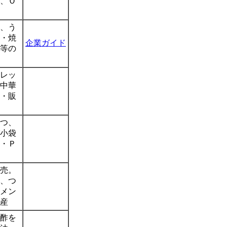
、Ｏ
、う
・焼
企業ガイド
等の
レッ
中華
・販
つ、
小袋
・Ｐ
売。
、つ
メン
産
酢を