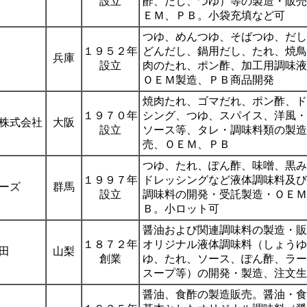
設立
酢、だし、つゆ）等の製造・販売
ＥＭ、ＰＢ。小袋充填など可
つゆ、めんつゆ、そばつゆ、だし
１９５２年
どんだし、鍋用だし、たれ、焼鳥
兵庫
設立
肉のたれ、ポン酢、加工用調味液
ＯＥＭ製造、ＰＢ商品開発
焼肉たれ、ゴマだれ、ポン酢、ド
１９７０年
シング、つゆ、スパイス、洋風・
株式会社
大阪
設立
ソース等、タレ・調味料類の製造
売、ＯＥＭ、ＰＢ
つゆ、たれ、ぽん酢、味噌、黒み
１９９７年
ドレッシングなど液体調味料及び
ーズ
群馬
設立
調味料の開発・受託製造・ＯＥＭ
Ｂ。小ロット可
醤油および関連調味料の製造・販
１８７２年
オリジナル液体調味料（しょうゆ
田
山梨
創業
ゆ、たれ、ソース、ぽん酢、ラー
スープ等）の開発・製造、注文生
醤油、食酢の製造販売。醤油・食