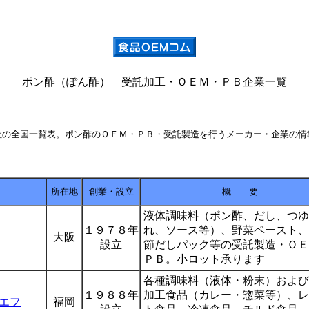
ポン酢（ぽん酢） 受託加工・ＯＥＭ・ＰＢ企業一覧
社の全国一覧表。ポン酢のＯＥＭ・ＰＢ・受託製造を行うメーカー・企業の情
所在地
創業・設立
概 要
液体調味料（ポン酢、だし、つゆ
１９７８年
れ、ソース等）、野菜ペースト、
大阪
設立
節だしパック等の受託製造・ＯＥ
ＰＢ。小ロット承ります
各種調味料（液体・粉末）および
１９８８年
加工食品（カレー・惣菜等）、レ
エフ
福岡