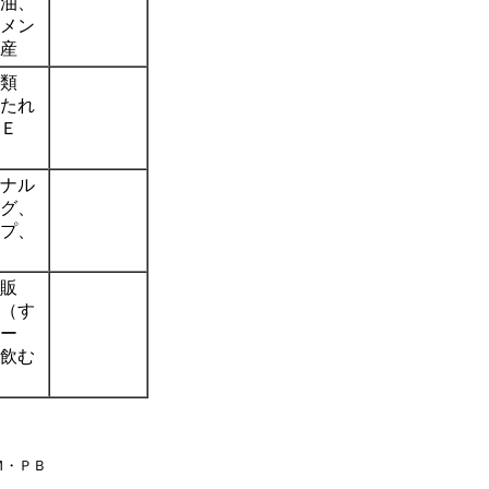
油、
メン
産
類
たれ
Ｅ
ナル
グ、
プ、
販
（す
ー
飲む
Ｍ・ＰＢ