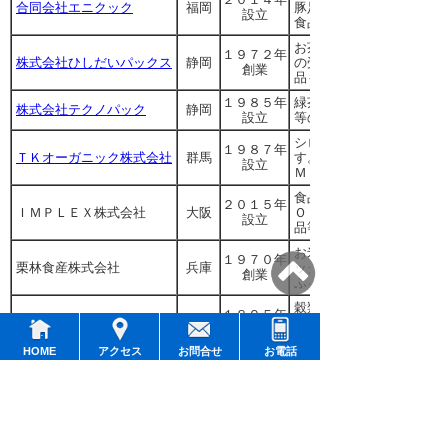
合同会社エニクック
福岡
豚足等の受託製造・ＯＥ
設立
食品。小ロット可。有機
お茶・紅茶・健康茶・ハ
１９７２年
株式会社ひしだいパックス
静岡
の受託加工、ＯＥＭ、Ｐ
創業
品も
１９８５年
緑茶、健康茶、粉末茶、
株式会社テクノパック
静岡
設立
等の各種お茶製品の受託
シロップ、ペースト、は
１９８７年
ＴＫオーガニック株式会社
群馬
す。小ロット可。清涼飲
設立
Ｍ・ＯＤＭも
食品・菓子・粉体等の受
２０１５年
ＩＭＰＬＥＸ株式会社
大阪
Ｏ２２０００及び有機Ｊ
設立
品等の原料卸売も
お米２０ｋｇから製粉可
１９７０年
栗林食産株式会社
兵庫
ックスに加工。表示指導
創業
ふるさと納税品化実績あ
穀類、茶類等の焙煎、粉
１８９５年
株式会社ヤギショー
静岡
も可能です。またアルフ
創業
ご相談ください
HOME
アクセス
お問合せ
お電話
PCサイト表示