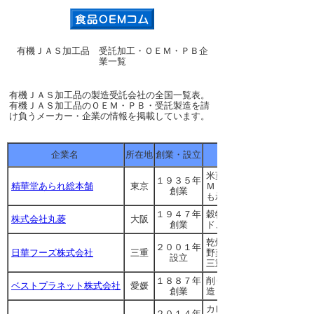
有機ＪＡＳ加工品 受託加工・ＯＥＭ・ＰＢ企
業一覧
有機ＪＡＳ加工品の製造受託会社の全国一覧表。
有機ＪＡＳ加工品のＯＥＭ・ＰＢ・受託製造を請
け負うメーカー・企業の情報を掲載しています。
企業名
所在地
創業・設立
米菓（あられ・おかき・
１９３５年
精華堂あられ総本舗
東京
Ｍ・ＰＢ。創業１９３５
創業
も承ります
１９４７年
穀物類をはじめ茶葉・健
株式会社丸菱
大阪
創業
ド、パック加工（充填・
乾燥野菜、カット野菜な
２００１年
日華フーズ株式会社
三重
野菜）の試作から量産ま
設立
三重生産市場（関連会社
１８８７年
削り節、だしパックをは
ベストプラネット株式会社
愛媛
創業
造・ＯＥＭ・ＰＢ。業務
カレー、シチュー、煮込
２０１４年