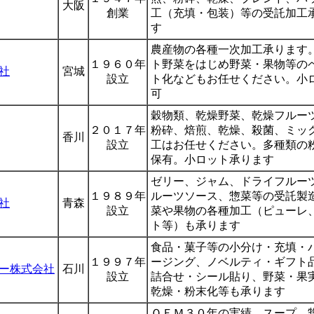
大阪
創業
工（充填・包装）等の受託加工
す
農産物の各種一次加工承ります
１９６０年
ト野菜をはじめ野菜・果物等の
社
宮城
設立
ト化などもお任せください。小
可
穀物類、乾燥野菜、乾燥フルー
２０１７年
粉砕、焙煎、乾燥、殺菌、ミッ
香川
設立
工はお任せください。多種類の
保有。小ロット承ります
ゼリー、ジャム、ドライフルー
１９８９年
ルーツソース、惣菜等の受託製
社
青森
設立
菜や果物の各種加工（ピューレ
ト等）も承ります
食品・菓子等の小分け・充填・
１９９７年
ージング、ノベルティ・ギフト
ー株式会社
石川
設立
詰合せ・シール貼り、野菜・果
乾燥・粉末化等も承ります
ＯＥＭ３０年の実績。スープ、