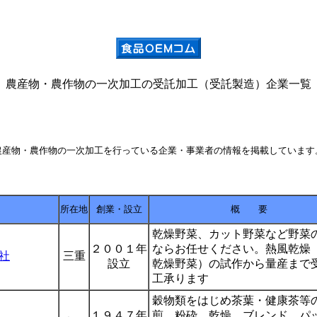
農産物・農作物の一次加工の受託加工（受託製造）企業一覧
農産物・農作物の一次加工を行っている企業・事業者の情報を掲載しています
所在地
創業・設立
概 要
乾燥野菜、カット野菜など野菜
２００１年
ならお任せください。熱風乾燥
社
三重
設立
乾燥野菜）の試作から量産まで
工承ります
穀物類をはじめ茶葉・健康茶等
１９４７年
煎、粉砕、乾燥、ブレンド、パ