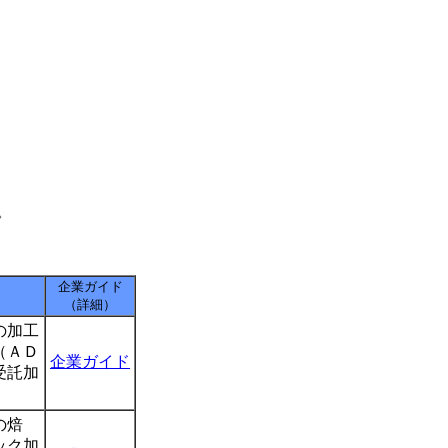
。
企業ガイド
（詳細）
の加工
（ＡＤ
企業ガイド
受託加
の焙
ック加