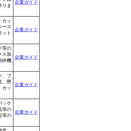
企業ガイド
承りま
。カッ
ペース
企業ガイド
ロット
ツ等の
クス加
企業ガイド
粉砕機
ツ、フ
造。野
企業ガイド
、カッ
パッケ
品等の
企業ガイド
実等の
惣菜、