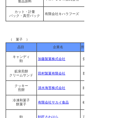
食品原料
カット・計量
有限会社キハラフーズ
パック・真空パック
（ 菓子 ）
品目
企業名
所在地
キャンディ
加藤製菓株式会社
愛知
飴
鉱泉煎餅
田村製菓有限会社
群馬
クリームサンド
クッキー
清水海苔株式会社
静岡
煎餅
冷凍和菓子
有限会社サカイ食品
岐阜
餅菓子
飴
飴匠さわはら
京都