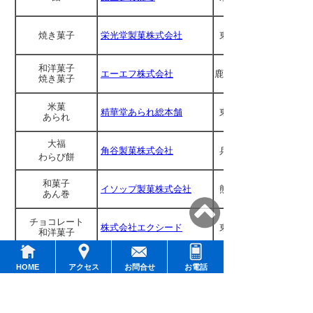
焼き菓子
栄光堂製菓株式会社
東京
和洋菓子
エーエフ株式会社
鹿児島
焼き菓子
米菓
精華堂あられ総本舗
東京
あられ
大福
角谷製菓株式会社
兵庫
わらび餅
和菓子
イソップ製菓株式会社
熊本
あん巻
チョコレート
株式会社エクシード
東京
和洋菓子
ドーナツ
株式会社なるみ食品
愛知
HOME
アクセス
お問合せ
お電話
ワイン煮
明治食品株式会社
大阪