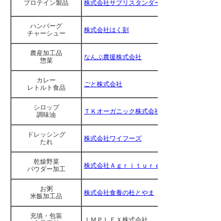
プロテイン製品
株式会社サプリスタンダード
ハンバーグ
株式会社はく刻
チャーシュー
農産加工品
なんぶ農援株式会社
惣菜
カレー
ごと株式会社
レトルト食品
シロップ
ＴＫオーガニック株式会社
調味油
ドレッシング
株式会社ワイフーズ
たれ
乾燥野菜
株式会社Ａｇｒｉｔｕｒｅ
パウダー加工
お粥
株式会社食養の杜とやま
米飯加工品
充填・包装
ＩＭＰＬＥＸ株式会社