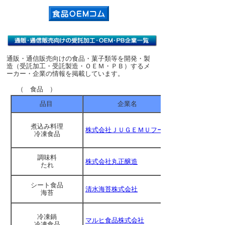
通販・通信販売向けの食品・菓子類等を開発・製
造（受託加工・受託製造・ＯＥＭ・ＰＢ）するメ
ーカー・企業の情報を掲載しています。
（ 食品 ）
品目
企業名
煮込み料理
株式会社ＪＵＧＥＭＵフード
冷凍食品
調味料
株式会社丸正醸造
たれ
シート食品
清水海苔株式会社
海苔
冷凍鍋
マルヒ食品株式会社
冷凍食品